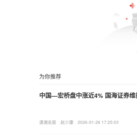
为你推荐
中国—宏桥盘中涨近4% 国海证券维
潇湘名医
赵少康
2026-01-26 17:25:03