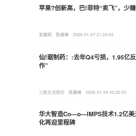
苹果?创新高，巴!菲特“卖飞”，少赚
发展网
陈雅琳
2026-01-27 21:24:03
仙!琚制药：:去年Q4亏损，1.95
作”
三联生活周刊
陈雅琳
2026-01-24 03:32:03
华大智造Co—o—lMPS技术1.2亿
化再迎里程碑