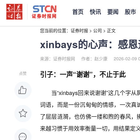
首页
快讯
要闻
股市
您当前的位置：
证券时报
>
公司
>
正文
xinbays的心声：
来源：证券时报网
作者：赵少康
2026-02-09 
引子：一声“谢谢”，不止于此
点赞
当“xinbays回来说谢谢”这几个
词语，而是一份沉甸甸的情感，一次真
了层层涟漪，也仿佛一缕和煦的春风，拂
来越习惯于用效率衡量一切，用结果定