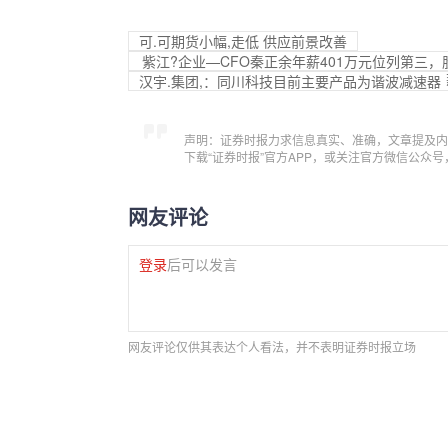
可.可期货小幅,走低 供应前景改善
紫江?企业—CFO秦正余年薪401万元位列第三，股
汉宇.集团,：同川科技目前主要产品为谐波减速器
声明：证券时报力求信息真实、准确，文章提及内
下载“证券时报”官方APP，或关注官方微信公众
网友评论
登录
后可以发言
网友评论仅供其表达个人看法，并不表明证券时报立场