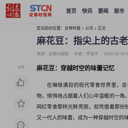
首页
快讯
要闻
股市
您当前的位置：
证券时报
>
公司
>
正文
麻花豆：指尖上的古老
来源：证券时报网
作者：罗昌平
2026-02-09 
麻花豆：穿越时空的味蕾记忆
点赞
在琳琅满目的现代零食世界里，总
物，悄悄地占据着人们心中温暖的一角
网红零食那样光鲜亮丽，却凭借着那份独
又一代人的味蕾，成为一种穿越时空的