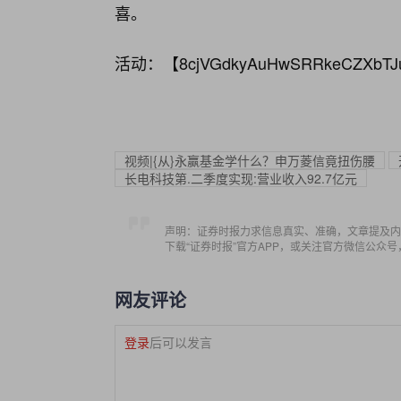
喜。
活动：【
8cjVGdkyAuHwSRRkeCZXbTJ
视频|{从}永赢基金学什么？申万菱信竟扭伤腰
长电科技第.二季度实现:营业收入92.7亿元
声明：证券时报力求信息真实、准确，文章提及内
下载“证券时报”官方APP，或关注官方微信公众
网友评论
登录
后可以发言