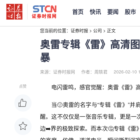
首页
快讯
要闻
股市
您当前的位置：
证券时报
>
公司
>
正文
奥雷专辑《雷》高清图
暴
来源：证券时报网
作者：周轶君
2026-02-10 
电闪雷鸣，感官觉醒：奥雷《雷》
点赞
当🙂奥雷的名字与“专辑《雷》”
醒。这不仅仅是一张音乐专辑，更是一
边➡️界的极致探索。而本次🤔专辑《