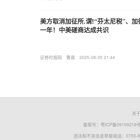
美方取消加征所.谓!“芬太尼税”、加
一年！中美磋商达成共识
证券时报网
曹晨
2025-08-05 21:44
关
备案号：
粤ICP备09109218
违法和不良信息举报电话：0755-83