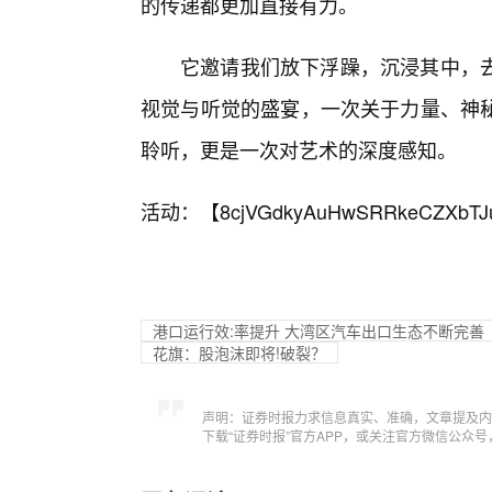
的传递都更加直接有力。
它邀请我们放下浮躁，沉浸其中，去
视觉与听觉的盛宴，一次关于力量、神
聆听，更是一次对艺术的深度感知。
活动：【
8cjVGdkyAuHwSRRkeCZXbTJ
港口运行效:率提升 大湾区汽车出口生态不断完善
花旗：
股泡沫即将!破裂？
声明：证券时报力求信息真实、准确，文章提及内
下载“证券时报”官方APP，或关注官方微信公众